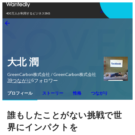
アプリを使う
400万人が利用するビジネスSNS
大北 潤
GreenCarbon株式会社 / GreenCarbon株式会社
39
6
つながり
フォロワー
プロフィール
ストーリー
性格
つながり
誰もしたことがない挑戦で世
界にインパクトを