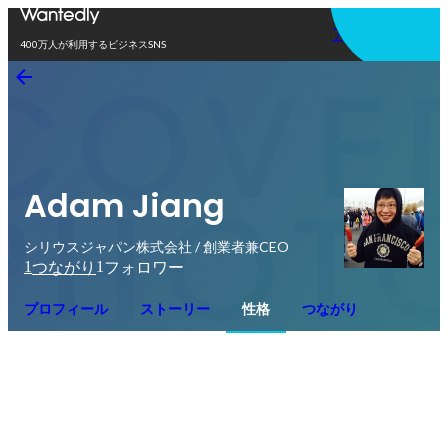
アプリを使う
400万人が利用するビジネスSNS
Adam Jiang
シリウスジャパン株式会社 / 創業者兼CEO
1
1
つながり
フォロワー
プロフィール
ストーリー
性格
つながり