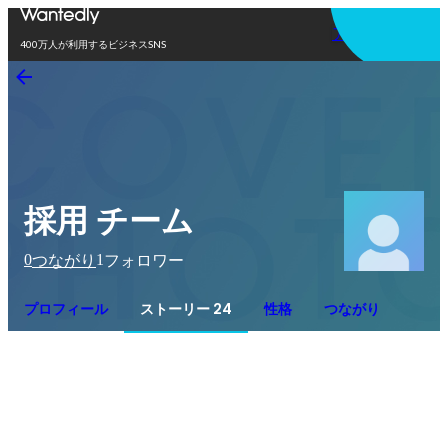
アプリを使う
400万人が利用するビジネスSNS
採用 チーム
0
1
つながり
フォロワー
プロフィール
ストーリー 24
性格
つながり