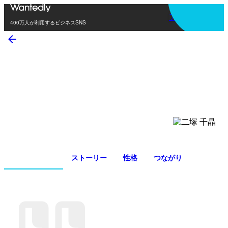
アプリを使う
400万人が利用するビジネスSNS
二塚 千晶
0
0
つながり
フォロワー
プロフィール
ストーリー
性格
つながり