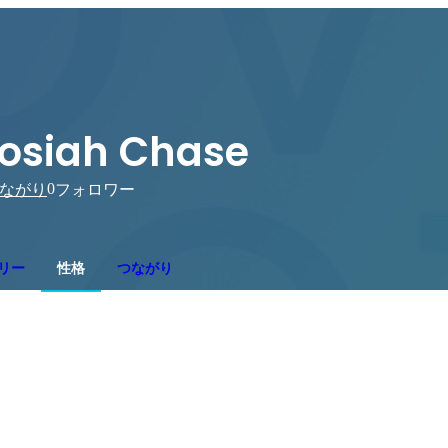
osiah Chase
0
ながり
フォロワー
リー
性格
つながり