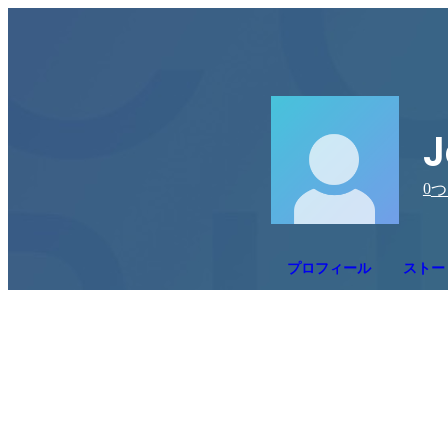
J
0
つ
プロフィール
ストー