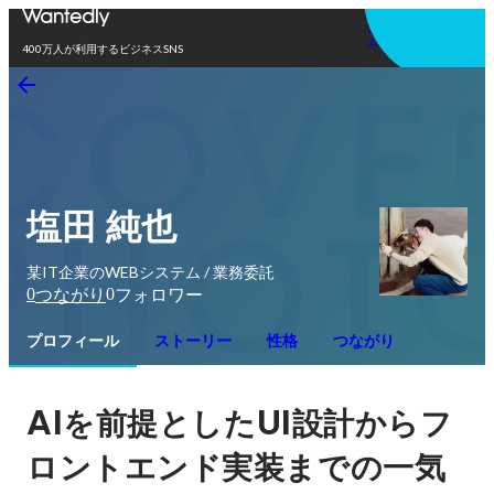
アプリを使う
400万人が利用するビジネスSNS
塩田 純也
某IT企業のWEBシステム / 業務委託
0
0
つながり
フォロワー
プロフィール
ストーリー
性格
つながり
AI
UI
を前提とした
設計からフ
ロントエンド実装までの一気