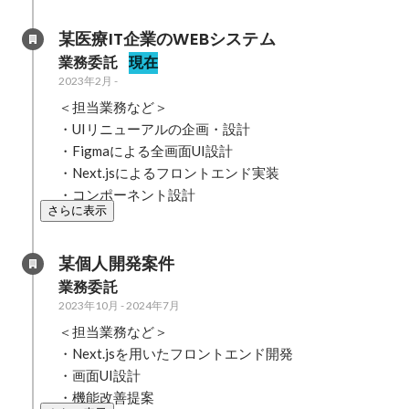
某医療IT企業のWEBシステム
業務委託
現在
2023年2月
-
＜担当業務など＞

・UIリニューアルの企画・設計

・Figmaによる全画面UI設計

・Next.jsによるフロントエンド実装

・コンポーネント設計
さらに表示
某個人開発案件
業務委託
2023年10月
-
2024年7月
＜担当業務など＞

・Next.jsを用いたフロントエンド開発

・画面UI設計

・機能改善提案