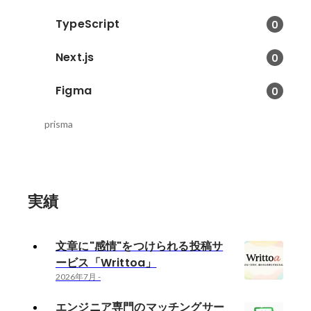
TypeScript
0
Next.js
0
Figma
0
prisma
実績
文章に"感情"をつけられる投稿サ
ービス「Writtoa」
2026年7月
-
エンジニア専門のマッチングサー