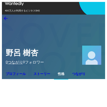
アプリを使う
400万人が利用するビジネスSNS
野呂 樹杏
0
0
つながり
フォロワー
プロフィール
ストーリー
性格
つながり