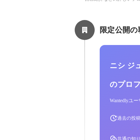
限定公開の
ニシ ジ
のプロ
Wantedl
過去の投
共通の知