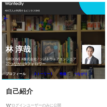
アプリを使う
400万人が利用するビジネスSNS
林 淳哉
GROOVE X株式会社 / ソフトウェアエンジニア
27
9
つながり
フォロワー
プロフィール
ストーリー 1
性格
つながり
自己紹介
ログインユーザーのみに公開