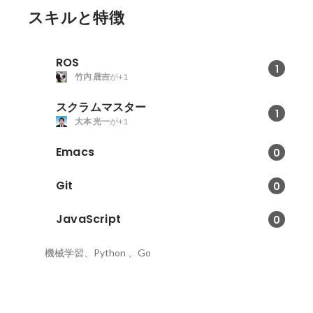
スキルと特徴
ROS
1
竹内 晟吉
が+1
スクラムマスター
1
大本 光一
が+1
Emacs
0
Git
0
JavaScript
0
機械学習、Python 、Go