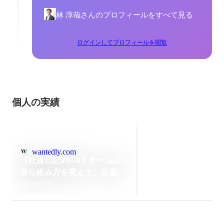
林 淳哉さんのプロフィールをすべて見る
ログインしてプロフィールを閲覧
個人の実績
wantedly.com
【社員日記vol.4】チームの
取り組み方を変えて、生産性
を高める
2017年12月