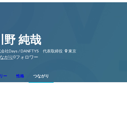
川野 純哉
会社Days / DANFTYS 代表取締役
東京
0
ながり
フォロワー
リー
性格
つながり