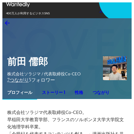
アプリを使う
400万人が利用するビジネスSNS
前田 儒郎
株式会社ソラジマ / 代表取締役Co-CEO
7
5
つながり
フォロワー
プロフィール
ストーリー 1
性格
つながり
株式会社ソラジマ代表取締役Co-CEO。

早稲田大学教育学部、フランスのソルボンヌ大学大学院文
化地理学科卒業。

「今世紀を代表するコンテンツを創る。」漫画出版社を共