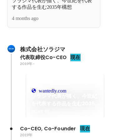
ソラジマ代表が描く、今世紀を代表
する作品を生む2035年構想
4 months ago
株式会社ソラジマ
代表取締役Co-CEO
現在
2019年
-
wantedly.com
ソラジマ代表が描く、今世紀
を代表する作品を生む2035
年構想
2026年4月
Co-CEO, Co-Founder
現在
2019年