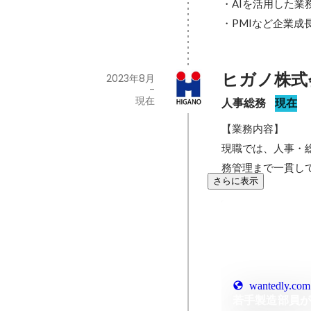
・AIを活用した業
・PMIなど企業
ヒガノ株式
2023年8月
-
現在
人事総務
現在
【業務内容】

現職では、人事・
務管理まで一貫し
さらに表示
wantedly.com
若手製造部員