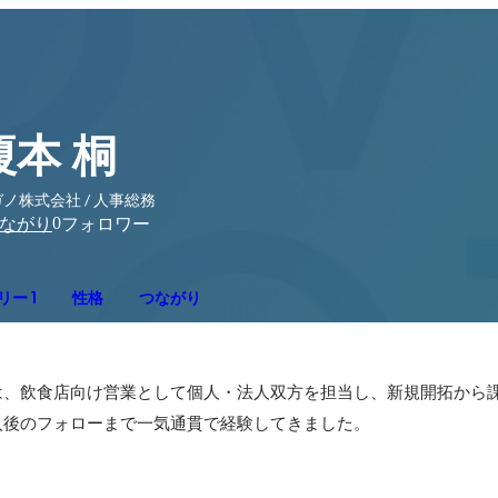
榎本 桐
ノ株式会社 / 人事総務
0
ながり
フォロワー
ー 1
性格
つながり
は、飲食店向け営業として個人・法人双方を担当し、新規開拓から
入後のフォローまで一気通貫で経験してきました。