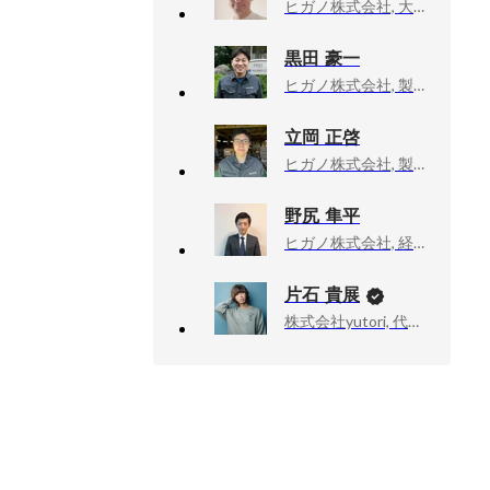
ヒガノ株式会社, 大阪営業所 所長
黒田 豪一
ヒガノ株式会社, 製造部
立岡 正啓
ヒガノ株式会社, 製造部
野尻 隼平
ヒガノ株式会社, 経営企画担当
片石 貴展
株式会社yutori, 代表取締役社長