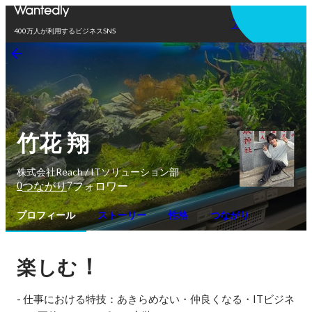
アプリを使う
400万人が利用するビジネスSNS
竹花 翔
株式会社Reach / ITソリューション部
0
7
つながり
フォロワー
プロフィール
ストーリー
性格
つながり
！
楽しむ
- 仕事における特技：あきらめない・仲良くなる・ITビジネ