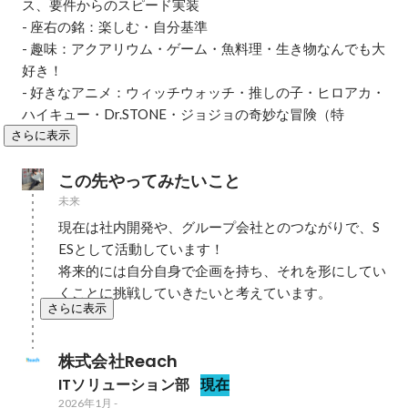
ス、要件からのスピード実装

- 座右の銘：楽しむ・自分基準

- 趣味：アクアリウム・ゲーム・魚料理・生き物なんでも大
好き！

- 好きなアニメ：ウィッチウォッチ・推しの子・ヒロアカ・
ハイキュー・Dr.STONE・ジョジョの奇妙な冒険（特
さらに表示
この先やってみたいこと
未来
現在は社内開発や、グループ会社とのつながりで、S
ESとして活動しています！

将来的には自分自身で企画を持ち、それを形にしてい
くことに挑戦していきたいと考えています。
さらに表示
株式会社Reach
ITソリューション部
現在
2026年1月
-