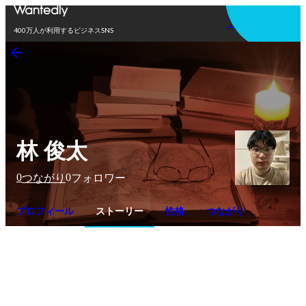
アプリを使う
400万人が利用するビジネスSNS
林 俊太
0
0
つながり
フォロワー
プロフィール
ストーリー
性格
つながり