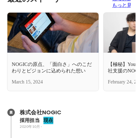
もっと見る
NOGICの原点、「面白さ」へのこだ
【極秘】You
わりとビジョンに込められた想い
社支援のNO
COOが解説
March 15, 2024
February 24, 2
の理由とは。
株式会社NOGIC
採用担当
現在
2020年10月
-