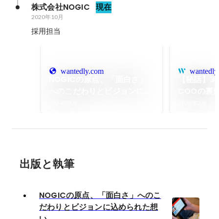
株式会社NOGIC
現在
2020年10月
採用担当
wantedly.com
wantedly
NOGICの原点、「面白さ」
【秘話】3
へのこだわりとビジョンに込
COOの裏
められた想い
成果を出す
2024年3月
2023年2月
果の捉え方
出版と執筆
NOGICの原点、「面白さ」へのこ
だわりとビジョンに込められた想
い