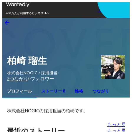
アプリを使う
400万人が利用するビジネスSNS
柏崎 瑠生
株式会社NOGIC / 採用担当
2
0
つながり
フォロワー
プロフィール
ストーリー 8
性格
つながり
株式会社NOGICの採用担当の柏崎です。
もっと見る
最近のストーリー
もっと見る