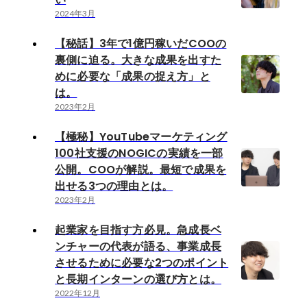
2024年3月
【秘話】3年で1億円稼いだCOOの
裏側に迫る。大きな成果を出すた
めに必要な「成果の捉え方」と
は。
2023年2月
【極秘】YouTubeマーケティング
100社支援のNOGICの実績を一部
公開。COOが解説。最短で成果を
出せる3つの理由とは。
2023年2月
起業家を目指す方必見。急成長ベ
ンチャーの代表が語る、事業成長
させるために必要な2つのポイント
と長期インターンの選び方とは。
2022年12月