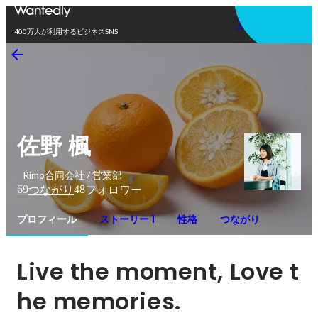
アプリを使う
400万人が利用するビジネスSNS
佐野 楓
Rimo合同会社 / 営業部
69
48
つながり
フォロワー
プロフィール
ストーリー 1
性格
つながり
Live the moment, Love t
he memories.