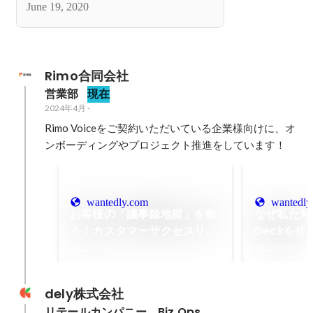
June 19, 2020
Rimo合同会社
営業部
現在
2024年4月
-
Rimo Voiceをご契約いただいている企業様向けに、オ
ンボーディングやプロジェクト推進をしています！
wantedly.com
wantedly
お客様の「議事録地獄」を救
なぜ私たちが
う！カスタマーサクセスリー
Deckを作
ダーが語る、Rimoで働く醍
2025年7月
2025年6月
醐味とは | Rimo合同会社
dely株式会社
リテールカンパニー　Biz Ops