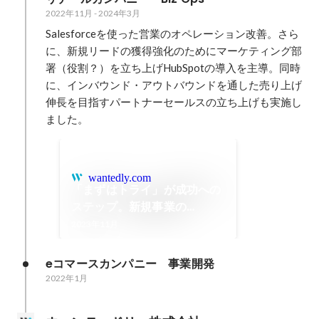
2022年11月
-
2024年3月
Salesforceを使った営業のオペレーション改善。さら
に、新規リードの獲得強化のためにマーケティング部
署（役割？）を立ち上げHubSpotの導入を主導。同時
に、インバウンド・アウトバウンドを通した売り上げ
伸長を目指すパートナーセールスの立ち上げも実施し
ました。
wantedly.com
「まずはトライ」が成功への
ステップ。新規事業の
BizOpsの魅力とは？ | dely
2023年11月
株式会社
eコマースカンパニー　事業開発
2022年1月