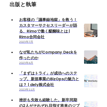
出版と執筆
お客様の「議事録地獄」を救う！
カスタマーサクセスリーダーが語
る、Rimoで働く醍醐味とは |
Rimo合同会社
2025年7月
なぜ私たちがCompany Deckを
作ったのか
2025年6月
「まずはトライ」が成功へのステ
ップ。新規事業のBizOpsの魅力と
は？ | dely株式会社
2023年11月
挫折も失敗も経験した。新卒同期
の2人がそれぞれ目指す将来のジブ