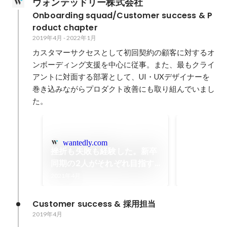
ウォンテッドリー株式会社
Onboarding squad/Customer success & P
roduct chapter
2019年4月
-
2022年1月
カスタマーサクセスとして初回契約の顧客に対するオ
ンボーディング支援を中心に従事。また、最もクライ
アントに対面する部署として、UI・UXデザイナーを
巻き込みながらプロダクト改善にも取り組んでいまし
準MVP/Q
wantedly.com
Q2達成率（公
挫折も失敗も経験した。新卒
ッチ数：113
同期の2人がそれぞれ目指す
100%、内定
2020年9月
-
20
将来のジブン
2021年4月
Customer success & 採用担当
2019年4月