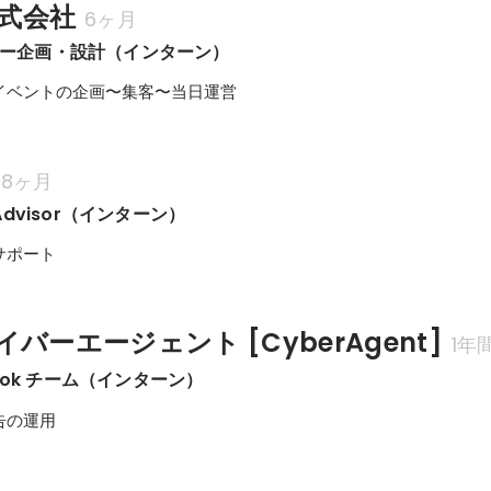
株式会社
6ヶ月
ミナー企画・設計（インターン）
イベントの企画〜集客〜当日運営
8ヶ月
d Advisor（インターン）
サポート
バーエージェント [CyberAgent]
1年
ook チーム（インターン）
告の運用