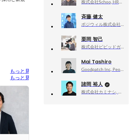
株式会社Schoo, HRアクセラレータ部門
斉藤 健太
ポジウィル株式会社, プロダクト開発・コーポレート／執行役員
栗岡 智己
株式会社ビビッドガーデン, コーポレートエンジニア
Mai Tashiro
Goodpatch Inc, People Empowerment Office
もっと見る
もっと見る
諸岡 裕人
株式会社カミナシ, 代表取締役