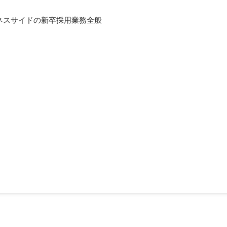
ネスサイドの新卒採用業務全般
門 グループ経目達成率TOP賞