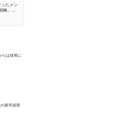
なったメン
戦略」と
からは採用に