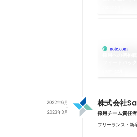
×テクノロジー
2021年2月
Forkwell
note.com
採用への初挑戦
フィードバッ
2020年12月
株式会社Sal
2022年6月
-
2023年3月
採用チーム責任
フリーランス・新