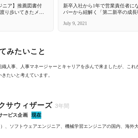
ジニア】推薦図書付
新卒入社から1年で営業責任者に
渡り歩いてきたメン
バーから紐解く「第二新卒の成長
、POLエンジニアチ
は？
July 9, 2021
？
てみたいこと
組織人事、人事マネージャーとキャリアを歩んで来ましたが、これ
いきたいと考えています。
クサウィザーズ
3年間
規サービス企画
現在