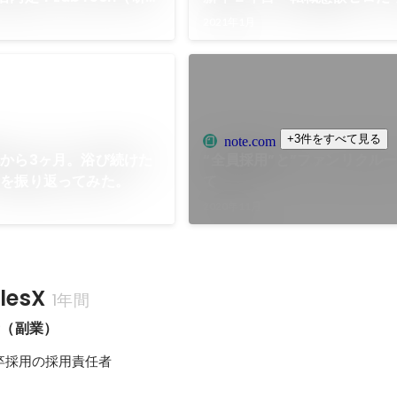
）領域に挑戦するPOLが
企業を辞めたワケ
2021年1月
で採用成功した秘訣とは
+3件をすべて見る
note.com
から3ヶ月。浴び続けた
“全員採用”と”ファンリクル
クを振り返ってみた。
て
2020年11月
esX
1年間
者（副業）
卒採用の採用責任者