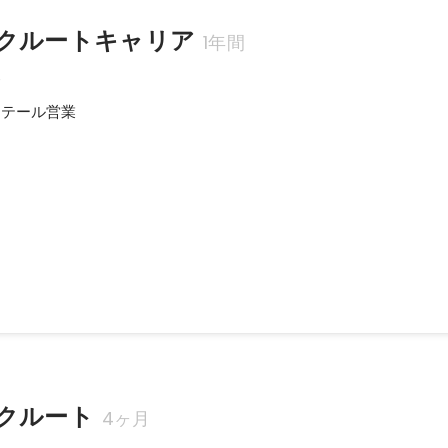
クルートキャリア
1年間
業
リテール営業
 営業3部 QチームTOP賞
クルート
4ヶ月