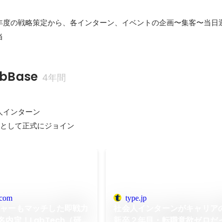
年度の戦略策定から、各インターン、イベントの企画〜集客〜当日
当
bBase
4年間
人インターン

社員として正式にジョイン
.com
type.jp
チャーもマッチした即戦力
社会人インターンがキャリア
内定！LabTech（研究
新卒２年目・転職意欲ゼロだ