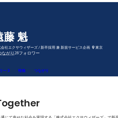
遠藤 魁
会社エクサウィザーズ / 新卒採用 兼 新規サービス企画
東京
28
つながり
フォロワー
リー 3
性格
つながり
Together
を通じて幸せな社会を実現する「株式会社エクサウィザーズ」で新