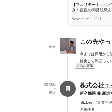
【フルリモート×エン
き！複数の開発組織を
バーだからこそ分かる
September 3, 2021
ームの“真の強さ”とは
この先やっ
未来
今までは採用から
特化して深掘って
さらに表示
株式会社エ
2023年
-
現在
新卒採用 兼 新
 BizDev （事業開発）、ソフトウェアエンジニア、機械学習エンジニアの国内、海外大の新卒採用
の責任者
