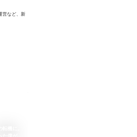
運営など、新
の転機に。
った僕が大