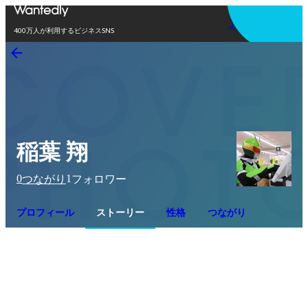
アプリを使う
400万人が利用するビジネスSNS
稲葉 翔
0
1
つながり
フォロワー
プロフィール
ストーリー
性格
つながり