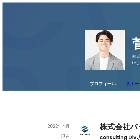
株式
0
つ
プロフィール
ストー
株式会社パ
2022年4月
-
現在
consulting Div