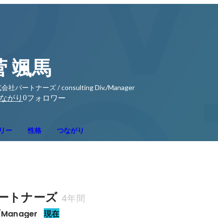
菅 颯馬
会社パートナーズ / consulting Div./Manager
0
ながり
フォロワー
リー
性格
つながり
ートナーズ
4年間
./Manager
現在