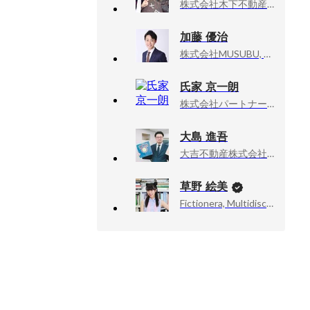
株式会社木下不動産, シニアアシスタント
加藤 優治
株式会社MUSUBU, TS事業部 部長
氏家 京一朗
株式会社パートナーズ, Consulting Div/Leader
大島 進吾
大吉不動産株式会社, 営業責任者
草野 絵美
Fictionera, Multidisciplinary Artist / CEO / Co-Founder