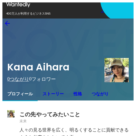
アプリを使う
400万人が利用するビジネスSNS
Kana Aihara
0
0
つながり
フォロワー
プロフィール
ストーリー
性格
つながり
この先やってみたいこと
未来
人々の見る世界を広く、明るくすることに貢献できる