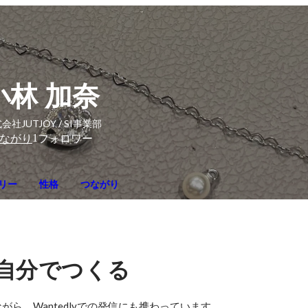
小林 加奈
会社JUTJOY / SI事業部
1
ながり
フォロワー
リー
性格
つながり
自分でつくる
ら、Wantedlyでの発信にも携わっています。
