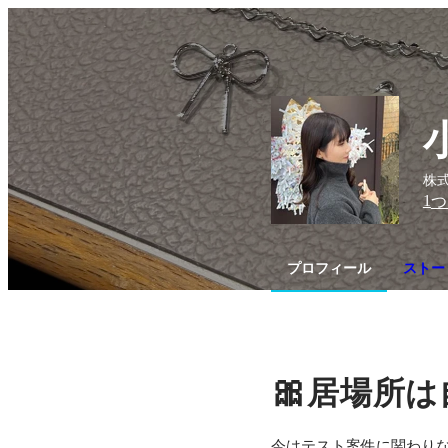
株式
1
つ
プロフィール
ストー
🎀
居場所は
今はテスト案件に関わりなが