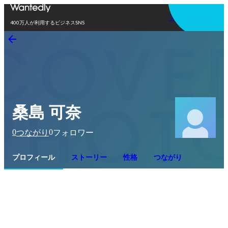
アプリを使う
400万人が利用するビジネスSNS
桑島 可奈
0
0
つながり
フォロワー
プロフィール
ストーリー
性格
つながり