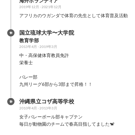
海外ボランティア
2019年12月
-
2021年12月
アフリカのウガンダで体育の先生として体育普及活動
国立琉球大学〜大学院
教育学部
2013年4月
-
2019年3月
中・高保健体育教員免許

栄養士

バレー部

九州リーグ6部から3部まで昇格！！
沖縄県立コザ高等学校
2010年4月
-
2013年3月
女子バレーボール部キャプテン

毎日が動物園のチームで春高目指してました🐒