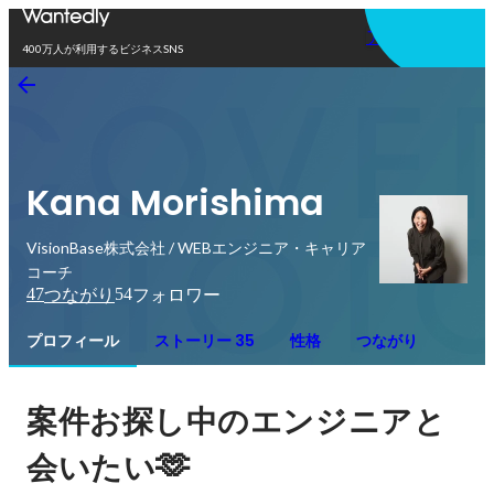
アプリを使う
400万人が利用するビジネスSNS
Kana Morishima
VisionBase株式会社 / WEBエンジニア・キャリア
コーチ
47
54
つながり
フォロワー
プロフィール
ストーリー 35
性格
つながり
案件お探し中のエンジニアと
🫶
会いたい