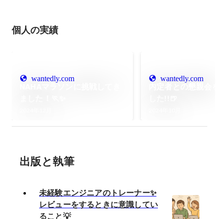
個人の実績
wantedly.com
wantedly.com
NAHAマラソンに挑戦してき
内定者との懇親会
ました！🏃✨
した!!🍺
2024年12月
2024年10月
出版と執筆
未経験エンジニアのトレーナー✨
レビューをするときに意識してい
ること💡