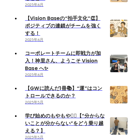
2025年6月
【Vision Baseの“拍手文化”👏】
ポジティブの連鎖がチームを強く
する！
2025年6月
コーポレートチームに即戦力が加
入！神里さん、ようこそ Vision
Base へ✨
2025年6月
【GWに読んだ1冊📚】“運”はコン
トロールできるのか？
2025年5月
学び始めのもやもや😶‍🌫️【“分からな
いことが分からない”をどう乗り越
える？】
2025年5月