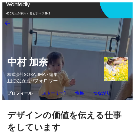
アプリを使う
400万人が利用するビジネスSNS
中村 加奈
株式会社SORAJIMA / 編集
14
0
つながり
フォロワー
プロフィール
ストーリー 1
性格
つながり
デザインの価値を伝える仕事
をしています