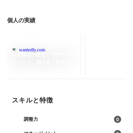
個人の実績
書籍・パンフレッ
制作
wantedly.com
展覧会美術本、専門書
お客様の一番近くでデザイン
フレットなど
をつくり、届ける「アカウン
2015年
トディレクター」の仕事
2019年2月
スキルと特徴
調整力
0