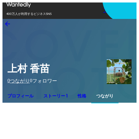
アプリを使う
400万人が利用するビジネスSNS
上村 香苗
0
0
つながり
フォロワー
プロフィール
ストーリー 1
性格
つながり