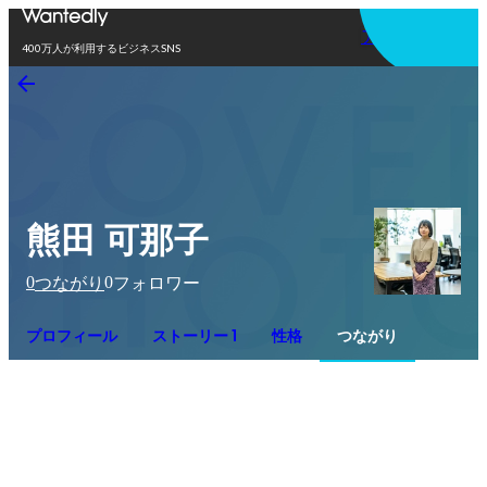
アプリを使う
400万人が利用するビジネスSNS
熊田 可那子
0
0
つながり
フォロワー
プロフィール
ストーリー 1
性格
つながり