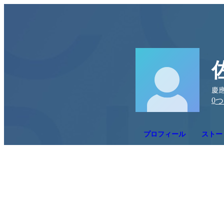
慶應
0
つ
プロフィール
ストー