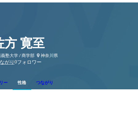
佐方 寛至
義塾大学 / 商学部
神奈川県
0
ながり
フォロワー
リー
性格
つながり