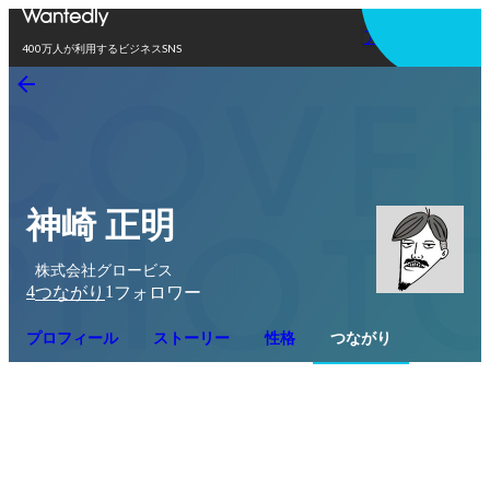
アプリを使う
400万人が利用するビジネスSNS
神崎 正明
株式会社グロービス
4
1
つながり
フォロワー
プロフィール
ストーリー
性格
つながり