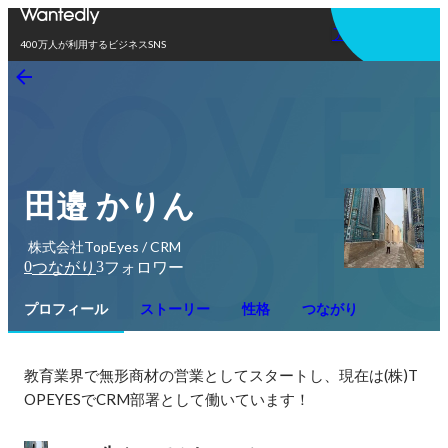
アプリを使う
400万人が利用するビジネスSNS
田邉 かりん
株式会社TopEyes / CRM
0
3
つながり
フォロワー
プロフィール
ストーリー
性格
つながり
教育業界で無形商材の営業としてスタートし、現在は(株)T
OPEYESでCRM部署として働いています！