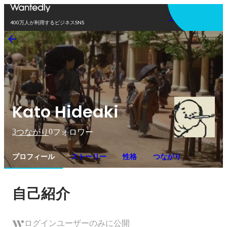
アプリを使う
400万人が利用するビジネスSNS
Kato Hideaki
3
0
つながり
フォロワー
プロフィール
ストーリー
性格
つながり
自己紹介
ログインユーザーのみに公開