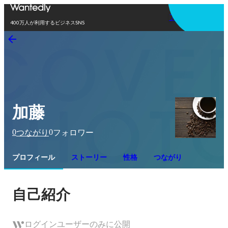
アプリを使う
400万人が利用するビジネスSNS
加藤
0
0
つながり
フォロワー
プロフィール
ストーリー
性格
つながり
自己紹介
ログインユーザーのみに公開