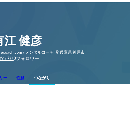
有江 健彦
atecoach.com / メンタルコーチ
兵庫県 神戸市
0
ながり
フォロワー
リー
性格
つながり