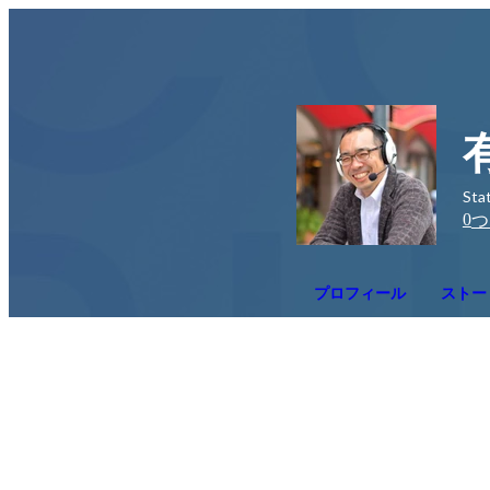
St
0
つ
プロフィール
ストー