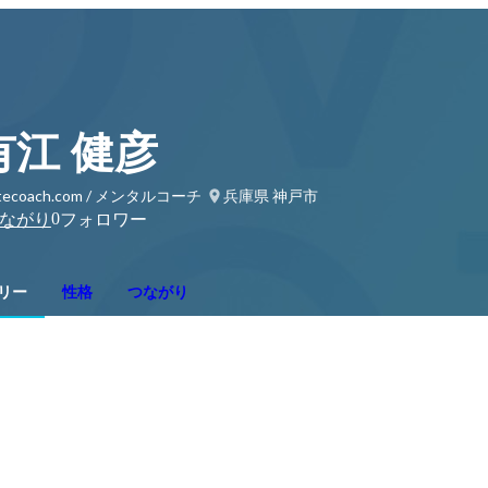
有江 健彦
atecoach.com / メンタルコーチ
兵庫県 神戸市
0
ながり
フォロワー
リー
性格
つながり