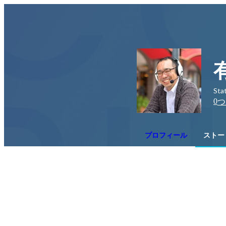
St
0
つ
プロフィール
ストー