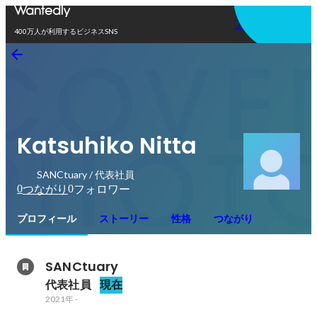
アプリを使う
400万人が利用するビジネスSNS
Katsuhiko Nitta
SANCtuary / 代表社員
0
0
つながり
フォロワー
プロフィール
ストーリー
性格
つながり
SANCtuary
代表社員
現在
2021年
-