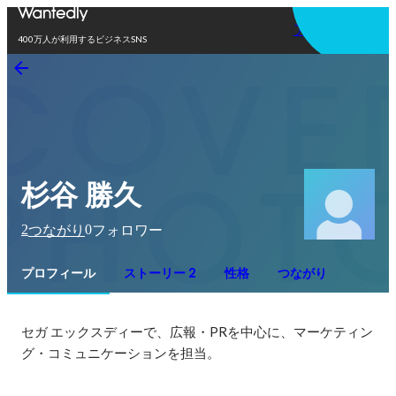
アプリを使う
400万人が利用するビジネスSNS
杉谷 勝久
2
0
つながり
フォロワー
プロフィール
ストーリー 2
性格
つながり
セガ エックスディーで、広報・PRを中心に、マーケティン
グ・コミュニケーションを担当。