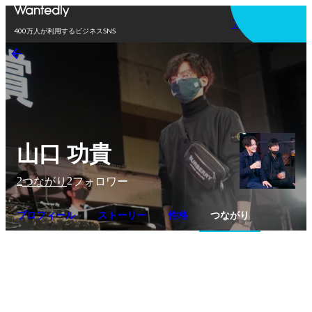
アプリを使う
400万人が利用するビジネスSNS
山口 功貴
2
2
つながり
フォロワー
プロフィール
ストーリー
性格
つながり