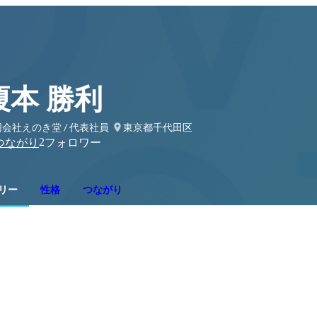
榎本 勝利
会社えのき堂 / 代表社員
東京都千代田区
2
つながり
フォロワー
リー
性格
つながり