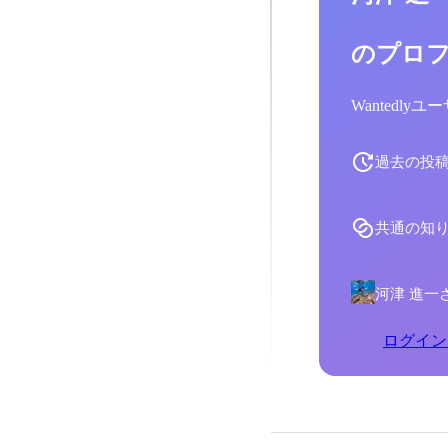
のプロ
Wantedl
過去の投
共通の知
河津 進一
ログイン