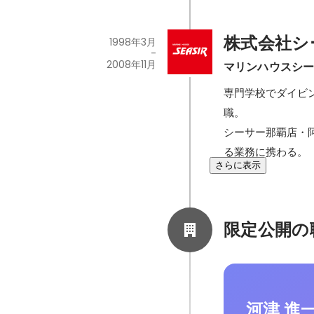
株式会社シ
1998年3月
-
2008年11月
マリンハウスシ
専門学校でダイビ
職。

シーサー那覇店・
る業務に携わる。
さらに表示
限定公開の
河津 進