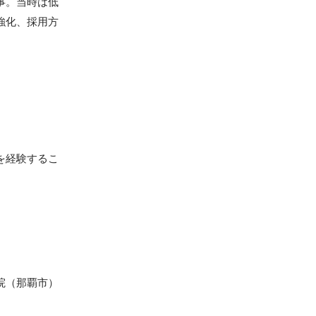
事。当時は低
強化、採用方
を経験するこ
院（那覇市）
。