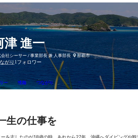
河津 進一
会社シーサー / 事業部長 兼 人事部長
那覇市
1
ながり
フォロワー
リー
性格
つながり
一生の仕事を
ーを志したのが18歳の時。あれから27年、沖縄へダイビングや観