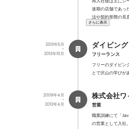
再入社後は主にシ
迷期の店舗であっ
法や契約形態の見
さらに表示
ダイビング
2013年5月
-
2013年10月
フリーランス
フリーのダイビン
とで沢山の学びが
株式会社ワ
2009年4月
-
2013年4月
営業
職業訓練にて「J
の営業として入社。