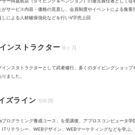
ーサー阿嘉島店（ダイビング＆ペンション）の運営責任者として従
たがサービス内容・価格の見直し、会員制度やイベントによる集客
直しによる人材確保強化などを行いV字売上回
インストラクター
6ヶ月
グインスタトラクターとして武者修行。多くのダイビングショップ
ありました。
イズライン
5年間
avaプログラミング養成コース」を受講後、アプロスコンピュータ学
ITリテラシー、WEBデザイン、WEBマーケティングなどを学ぶ