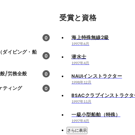
受賞と資格
海上特殊無線2級
0
1997年6月
（ダイビング・船
0
潜水士
1997年4月
般/労務全般
0
NAUIインストラクター
1998年12月
ケティング
0
BSACクラブインストラクタ
1997年11月
一級小型船舶（特殊）
1997年4月
さらに表示