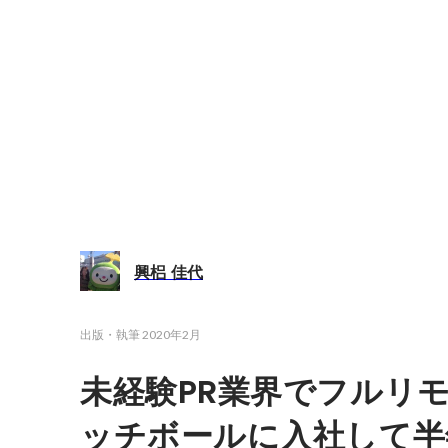
興梠 佳代
出版・執筆
2020年2月
未経験PR業界でフルリ
ッチボールに入社して半