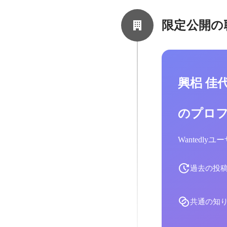
限定公開の
興梠 佳
のプロ
Wantedl
過去の投
共通の知