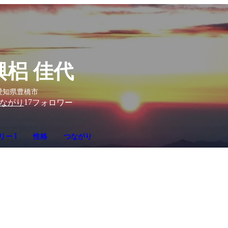
興梠 佳代
愛知県豊橋市
17
ながり
フォロワー
ー 1
性格
つながり