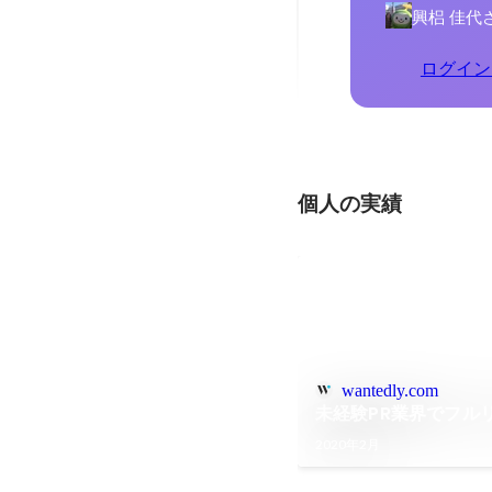
興梠 佳代
ログイン
個人の実績
wantedly.com
未経験PR業界でフル
2020年2月