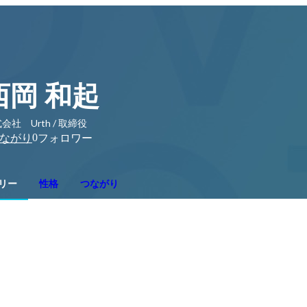
西岡 和起
会社 Urth / 取締役
0
ながり
フォロワー
リー
性格
つながり