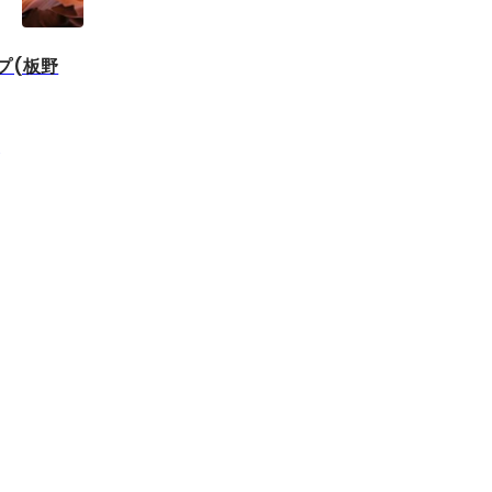
プ(板野
ン