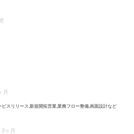
間
ヶ月
ビスリリース,新規開拓営業,業務フロー整備,画面設計など
3ヶ月