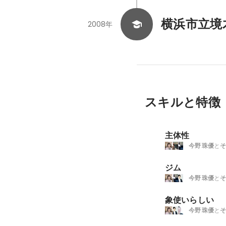
横浜市立境
2008年
スキルと特徴
主体性
今野 珠優
と
そ
ジム
今野 珠優
と
そ
象使いらしい
今野 珠優
と
そ