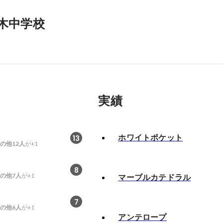
木中学校
実績
ホワイトポケット
13
の他12人
が+1
8
の他7人
が+1
マーブルカテドラル
7
の他6人
が+1
アンテロープ