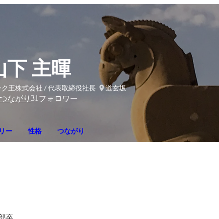
山下 主暉
ク王株式会社 / 代表取締役社長
道玄坂
31
つながり
フォロワー
リー
性格
つながり
学部卒