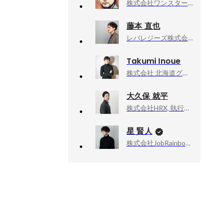
株式会社ワンスター, セールスコンサルティング部 部長
藤本 直也
レバレジーズ株式会社, 執行役員
Takumi Inoue
株式会社 北海道グローバルリンクス, 経営企画室 / ディレクター
大久保 就平
株式会社HRX, 執行役員CSO
星 賢人
株式会社JobRainbow, CEO