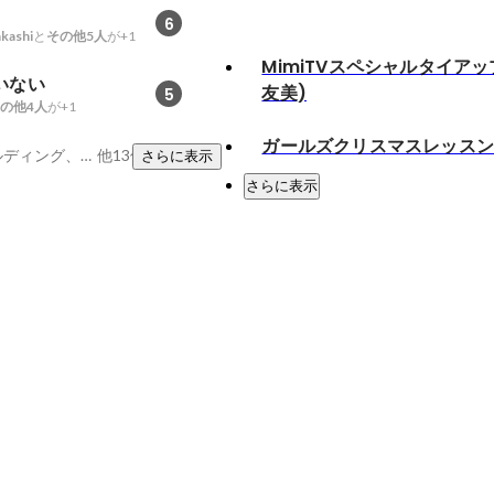
6
kashi
と
その他5人
が+1
MimiTVスペシャルタイアッ
いない
友美)
5
の他4人
が+1
ガールズクリスマスレッス
ユーモア、チームビルディング、足が長い
他13件
さらに表示
さらに表示