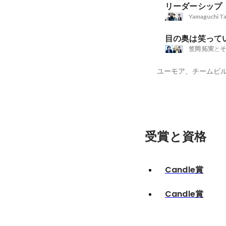
リーダーシップ
Yamaguchi Ta
目の奥は笑って
笠岡 拓実
と
そ
受賞と資格
Candle賞
Candle賞