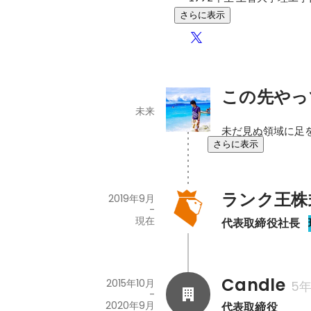
さらに表示
この先やっ
未来
未だ見ぬ領域に足
さらに表示
ランク王株
2019年9月
-
現在
代表取締役社長
Candle
2015年10月
5
-
2020年9月
代表取締役