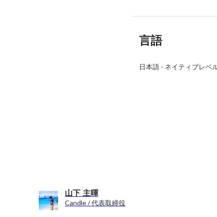
言語
日本語
-
ネイティブレベ
山下 主暉
Candle / 代表取締役