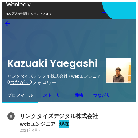
アプリを使う
400万人が利用するビジネスSNS
Kazuaki Yaegashi
リンクタイズデジタル株式会社 / webエンジニア
0
0
つながり
フォロワー
プロフィール
ストーリー
性格
つながり
リンクタイズデジタル株式会社
webエンジニア
現在
2021年4月
-