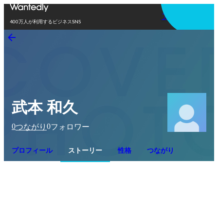
アプリを使う
400万人が利用するビジネスSNS
武本 和久
0
0
つながり
フォロワー
プロフィール
ストーリー
性格
つながり