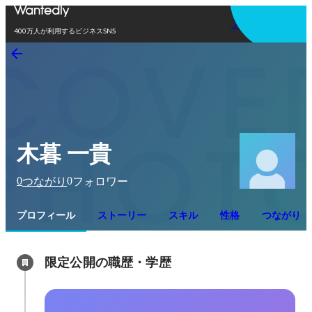
アプリを使う
400万人が利用するビジネスSNS
木暮 一貴
0
0
つながり
フォロワー
プロフィール
ストーリー
スキル
性格
つながり
限定公開の職歴・学歴