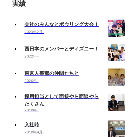
実績
会社のみんなとボウリング大会！
2023年2月
-
西日本のメンバーとディズニー！
2022年
-
東京人事部の仲間たちと
2020年
-
採用担当として面接やら面談やら
たくさん
2018年
-
入社時
2018年4月
-