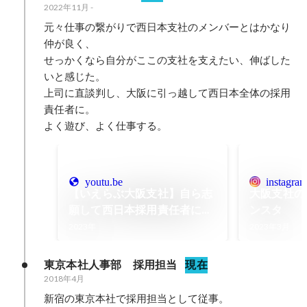
2022年11月
-
元々仕事の繋がりで西日本支社のメンバーとはかなり
仲が良く、

せっかくなら自分がここの支社を支えたい、伸ばした
いと感じた。

上司に直談判し、大阪に引っ越して西日本全体の採用
責任者に。

よく遊び、よく仕事する。
youtu.be
instagra
【いえらぶ大阪支社】自ら志
大阪支社の
願して西日本採用責任者にな
ンスタ
った男が登場
2023年
2023年3月
東京本社人事部　採用担当
現在
2018年4月
新宿の東京本社で採用担当として従事。
