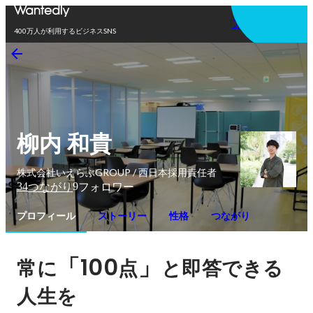
アプリを使う
400万人が利用するビジネスSNS
柳内 和貴
株式会社いえらぶGROUP / 西日本採用責任者
34
9
つながり
フォロワー
プロフィール
ストーリー
性格
つながり
「100
」
常に
点
と即答できる
人生を