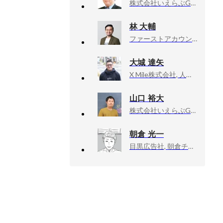
株式会社いえらぶGROUP, 人事本部 広報課 CMM
林 大輔
ファーストアカウンティング株式会社, デザイナー・PdM
大城 達矢
X Mile株式会社, 人事部 採用グループ エキスパート
山口 裕大
株式会社いえらぶGROUP, 執行役員
朝倉 光一
目黒広告社, 朝倉チーム／クリエイティブ・ディレクター