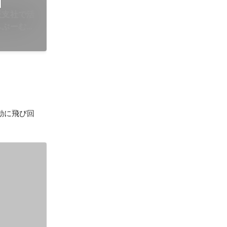
阪支社で活
らぶーむ】
動に飛び回