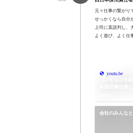
元々仕事の繋がり
せっかくなら自分
上司に直談判し、
よく遊び、よく仕
youtu.be
【いえらぶ大
本採用責任者
2023年
会社のみんな