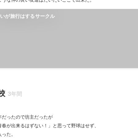
ないが旅行はするサークル
校
3年間


だったので坊主だったが

青春が出来るはずない！」と思って野球はせず、

った。
