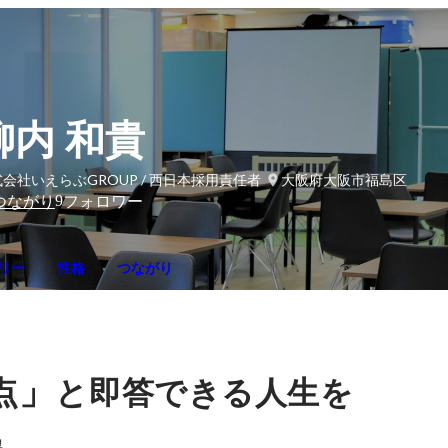
柳内 和貴
会社いえらぶGROUP / 西日本採用責任者
大阪府大阪市福島区
9
つながり
フォロワー
リー
性格
つながり
」
点
と即答できる人生を
。
