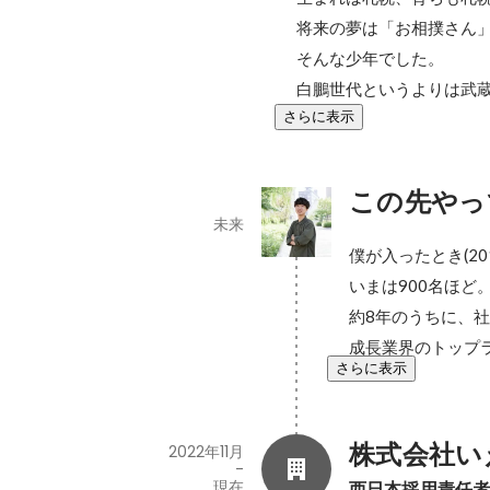
将来の夢は「お相撲さん」
そんな少年でした。

白鵬世代というよりは武
さらに表示
この先やっ
未来
僕が入ったとき(20
いまは900名ほど。
約8年のうちに、社
成長業界のトップ
さらに表示
株式会社い
2022年11月
-
現在
西日本採用責任