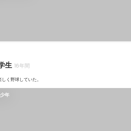
学生
16年間
楽しく野球していた。
球少年