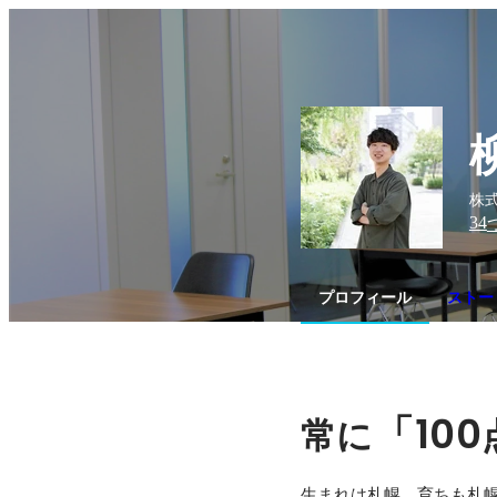
株式
34
プロフィール
ストー
「100
常に
生まれは札幌、育ちも札幌