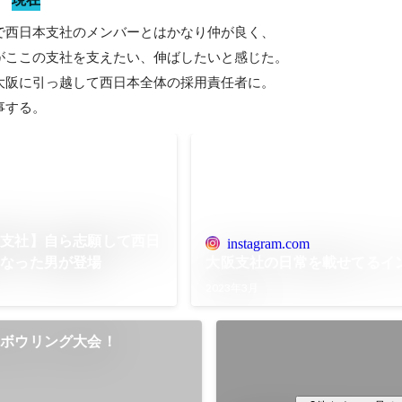
で西日本支社のメンバーとはかなり仲が良く、

がここの支社を支えたい、伸ばしたいと感じた。

大阪に引っ越して西日本全体の採用責任者に。

事する。
阪支社】自ら志願して西日
instagram.com
になった男が登場
大阪支社の日常を載せてるイ
2023年3月
とボウリング大会！