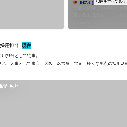
+3件をすべて見る
ielove-group.jp
営業未経験での挑戦！大
躍する女性たち｜【いえ
株式会社いえらぶGROUP
2023年1月
　採用担当
現在
用担当として従事。

まれ、人事として東京、大阪、名古屋、福岡、様々な拠点の採用活
仲間たちと