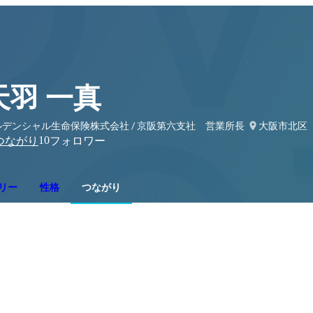
天羽 一真
ルデンシャル生命保険株式会社 / 京阪第六支社 営業所長
大阪市北区
10
つながり
フォロワー
リー
性格
つながり