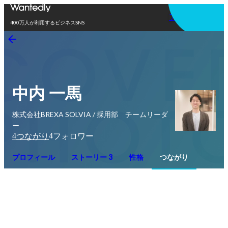
アプリを使う
400万人が利用するビジネスSNS
中内 一馬
株式会社BREXA SOLVIA / 採用部 チームリーダ
ー
4
4
つながり
フォロワー
プロフィール
ストーリー 3
性格
つながり