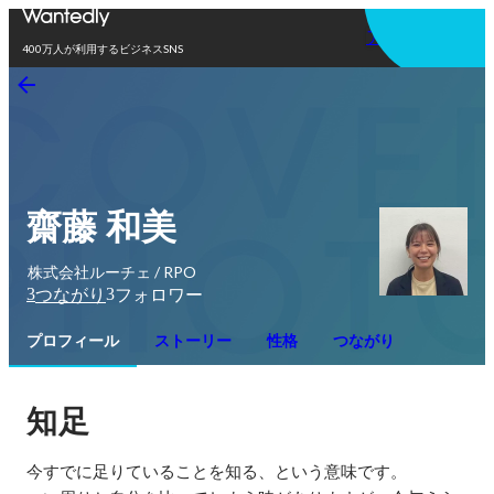
アプリを使う
400万人が利用するビジネスSNS
齋藤 和美
株式会社ルーチェ / RPO
3
3
つながり
フォロワー
プロフィール
ストーリー
性格
つながり
知足
今すでに足りていることを知る、という意味です。
