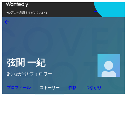
アプリを使う
400万人が利用するビジネスSNS
弦間 一紀
0
0
つながり
フォロワー
プロフィール
ストーリー
性格
つながり